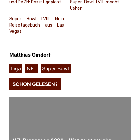
und DAZN: Das ist geplant
Super Bowl LVIII macht …
Usher!
Super Bowl LVIII: Mein
Reisetagebuch aus Las
Vegas
Matthias Gindorf
Liga
,
NFL
,
Super Bowl
SCHON GELESEN?