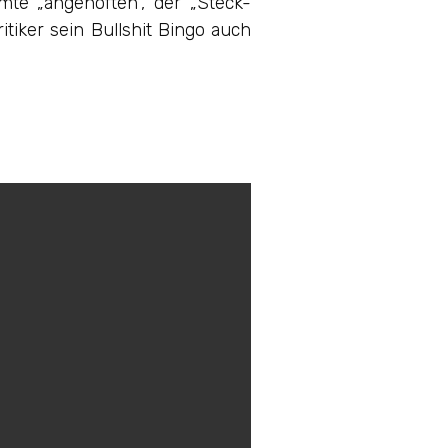
te „angehoften“, der „Steck-
itiker sein Bullshit Bingo auch