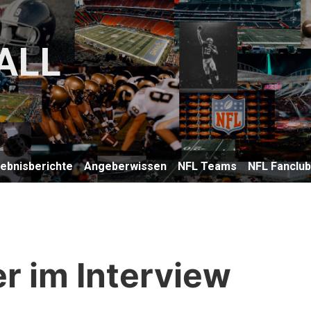
ALL
lebnisberichte
Angeberwissen
NFL Teams
NFL Fanclu
er im Interview