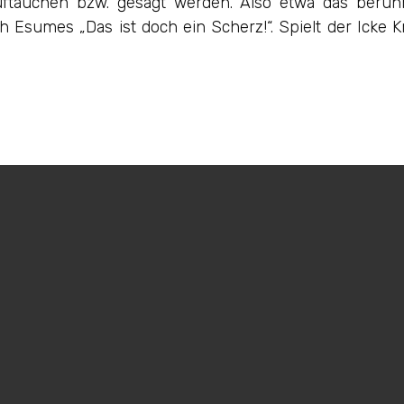
ftauchen bzw. gesagt werden. Also etwa das berühm
 Esumes „Das ist doch ein Scherz!“. Spielt der Icke Kr