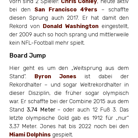
vorn sind 2 Spieler:
Chris Conley
, heute aktiv
bei den
San Francisco 49ers
– schaffte
diesen Sprung auch 2017. Er hat damit den
Rekord von
Donald Washington
eingestellt,
der 2009 auch so hoch sprang und mittlerweile
kein NFL-Football mehr spielt.
Board Jump
Hier geht es um den „Weitsprung aus dem
Stand“.
Byron Jones
ist dabei der
Rekordhalter – und sogar Weltrekordhalter in
dieser Disziplin, die früher sogar olympisch
war. Er schaffte bei der Combine 2015 aus dem
Stand
3,74 Meter
– oder auch 12 Fuß 3. Das
letzte olympische Gold gab es 1912 für „nur“
3,37 Meter. Jones hat bis 2022 noch bei den
Miami Dolphins
gespielt.