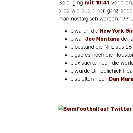
Spiel ging
mit 10:41
verloren
alles wie aus einer ganz and
man nostalgisch werden. 1991…
… waren die
New York Gi
… war
Joe Montana
der a
… bestand die NFL aus 2
… gab es noch die Housto
… existierte noch die Wor
… wurde Bill Belichick He
… spielten noch
Dan Mari