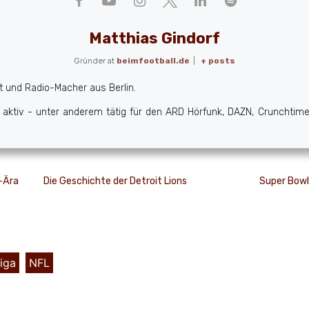
Matthias Gindorf
Gründer
at
beimfootball.de
|
+ posts
st und Radio-Macher aus Berlin.
ktiv - unter anderem tätig für den ARD Hörfunk, DAZN, Crunchtime 
-Ära
Die Geschichte der Detroit Lions
Super Bowl 
iga
,
NFL