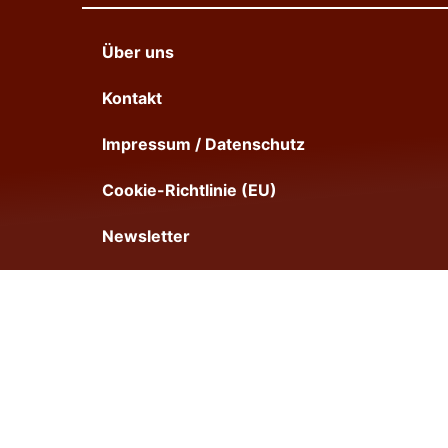
Über uns
Kontakt
Impressum / Datenschutz
Cookie-Richtlinie (EU)
Newsletter
Dieses Internetangebot enthält sogenannte Affiliate- bzw. Part
und zum NFL Game Pass sind generell Affiliate- bzw. Partner