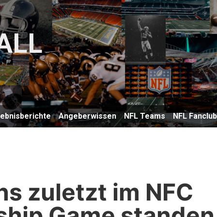
ALL
lebnisberichte
Angeberwissen
NFL Teams
NFL Fanclu
ons zuletzt im NFC
hip Game standen