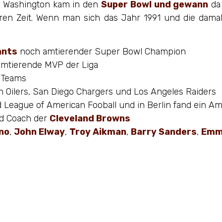
, Washington kam in den
Super Bowl und gewann
da
eren Zeit. Wenn man sich das Jahr 1991 und die dama
ants
noch amtierender Super Bowl Champion
mtierende MVP der Liga
8 Teams
n Oilers, San Diego Chargers und Los Angeles Raiders
ld League of American Fooball und in Berlin fand ein Am
ad Coach der
Cleveland Browns
no
,
John Elway
,
Troy Aikman
,
Barry Sanders
,
Emm