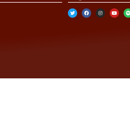
nerlinks. Durch Klicken darauf erhalten wir eventuell eine Provision
links und sind immer werblichen Charakters. Als Amazon-Partner verdi