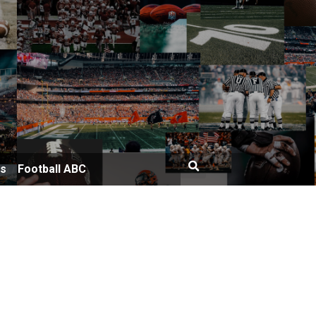
bs
Football ABC
 …