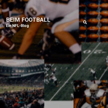
BEIM FOOTBALL
Ein NFL-Blog