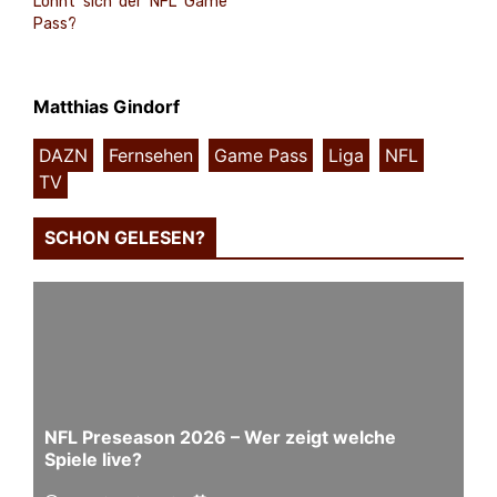
Lohnt sich der NFL Game
Pass?
Matthias Gindorf
DAZN
,
Fernsehen
,
Game Pass
,
Liga
,
NFL
,
TV
SCHON GELESEN?
NFL Preseason 2026 – Wer zeigt welche
Spiele live?