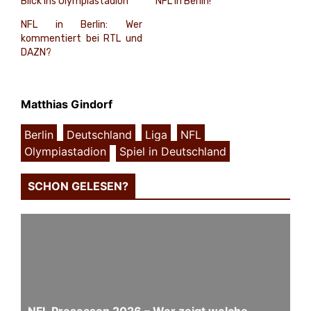
Blick ins Olympiastadion
NFL in Berlin!
NFL in Berlin: Wer
kommentiert bei RTL und
DAZN?
Matthias Gindorf
Berlin
,
Deutschland
,
Liga
,
NFL
,
Olympiastadion
,
Spiel in Deutschland
SCHON GELESEN?
NFL Preseason 2026 – Wer zeigt welche