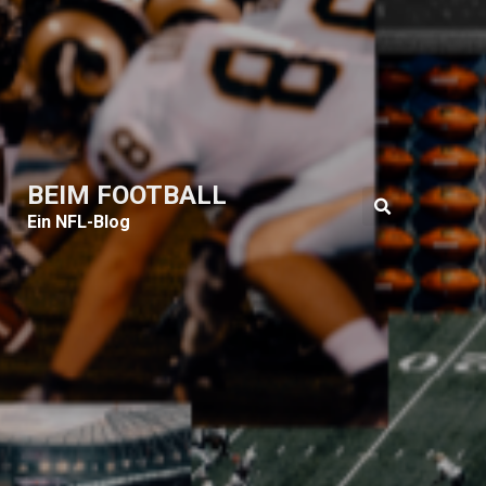
BEIM FOOTBALL
Ein NFL-Blog