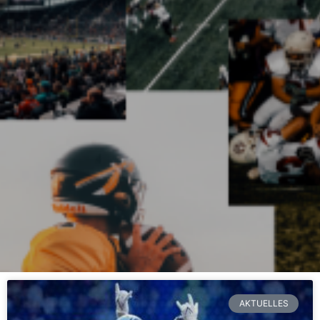
AKTUELLES