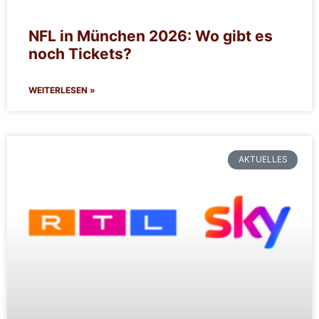
NFL in München 2026: Wo gibt es
noch Tickets?
WEITERLESEN »
AKTUELLES