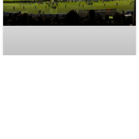
Bilanz für NFL in Berlin:
Erfolgreichstes Deutschland-Spiel
überhaupt!