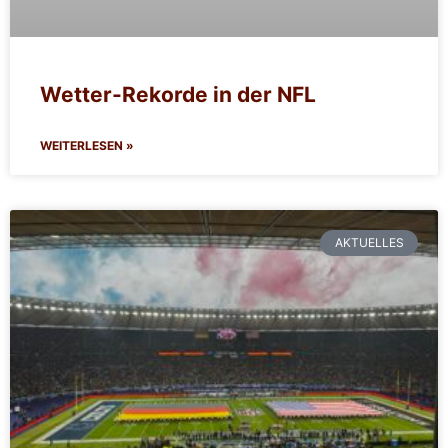
Wetter-Rekorde in der NFL
WEITERLESEN »
AKTUELLES