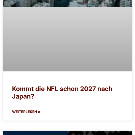
Kommt die NFL schon 2027 nach
Japan?
WEITERLESEN »