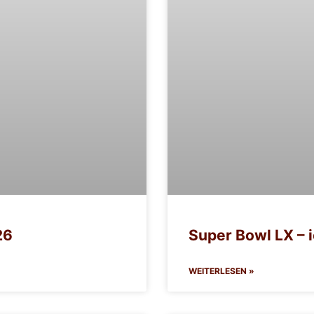
26
Super Bowl LX – 
WEITERLESEN »