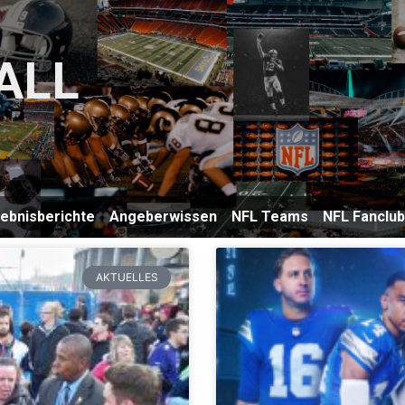
ALL
lebnisberichte
Angeberwissen
NFL Teams
NFL Fanclu
AKTUELLES