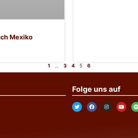
nach Mexiko
1
…
3
4
5
6
Folge uns auf