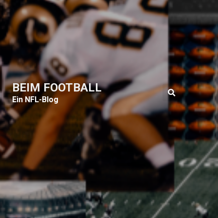
BEIM FOOTBALL
Ein NFL-Blog