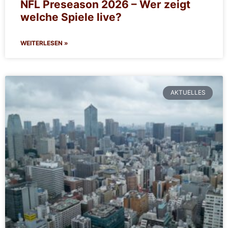
NFL Preseason 2026 – Wer zeigt
welche Spiele live?
WEITERLESEN »
AKTUELLES