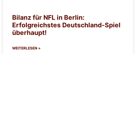
Bilanz für NFL in Berlin:
Erfolgreichstes Deutschland-Spiel
überhaupt!
WEITERLESEN »
1
2
3
…
6
Infos
Über uns
Kontakt
Impressum / Datenschutz