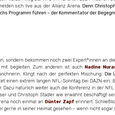
den sich live aus der Allianz Arena.
Denn Christoph
durchs Programm führen – der Kommentator der Begegnu
lein, sondern bekommen noch zwei Expert*innen an die 
 mit begleiten. Zum anderen ist auch
Nadine Nura
ünchnerin. Klingt nach der perfekten Mischung.
Die 
tet einen extrem langen NFL-Sonntag bei DAZN ein. Bi
er. Dazu natürlich weiter auch die Konferenz in der N
user und Christoph Stadler wie erwähnt beschäftigt 
 Arena noch einmal an
Günter Zapf
erinnert. Schließl
el gerne in seiner Heimat gesehen – wenn nicht sogar