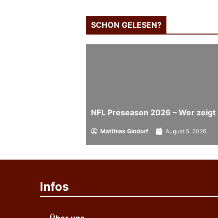
SCHON GELESEN?
NFL Preseason 2026 – Wer zeigt 
Matthias Gindorf
August 5, 2026
Infos