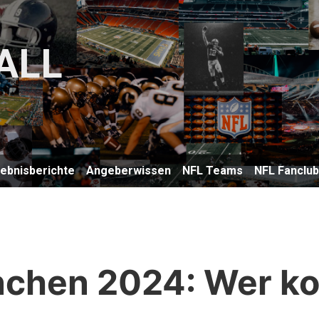
ALL
lebnisberichte
Angeberwissen
NFL Teams
NFL Fanclu
nchen 2024: Wer k