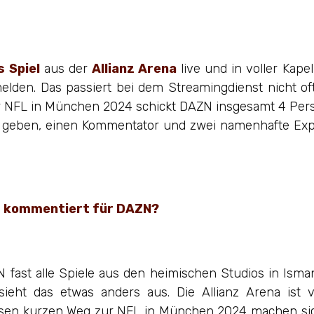
 Spiel
aus der
Allianz Arena
live und in voller Kape
den. Das passiert bei dem Streamingdienst nicht oft 
er NFL in München 2024 schickt DAZN insgesamt 4 Perso
l geben, einen Kommentator und zwei namenhafte Expe
 fast alle Spiele aus den heimischen Studios in Isma
 sieht das etwas anders aus. Die Allianz Arena is
esen kurzen Weg zur NFL in München 2024 machen sic