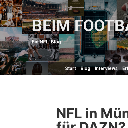
BEIM FOOTB
Ein NFL-Blog
Start
Blog
Interviews
Er
NFL in Mü
für DAZN?