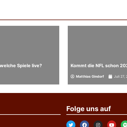
welche Spiele live?
Kommt die NFL schon 20
Matthias Gindorf
Juli 27,
Folge uns auf