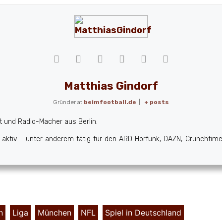
Matthias Gindorf
Gründer
at
beimfootball.de
|
+ posts
st und Radio-Macher aus Berlin.
ktiv - unter anderem tätig für den ARD Hörfunk, DAZN, Crunchtime 
n
,
Liga
,
München
,
NFL
,
Spiel in Deutschland