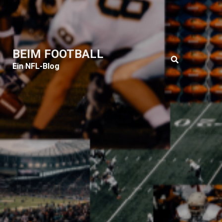
BEIM FOOTBALL
Ein NFL-Blog