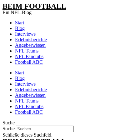
Zum
BEIM FOOTBALL
Inhalt
Ein NFL-Blog
wechseln
Start
Blog
Interviews
Erlebnisberichte
Angeberwissen
NFL Teams
NFL Fanclubs
Football ABC
Start
Blog
Interviews
Erlebnisberichte
Angeberwissen
NFL Teams
NFL Fanclubs
Football ABC
Suche
Suche
Schließe dieses Suchfeld.