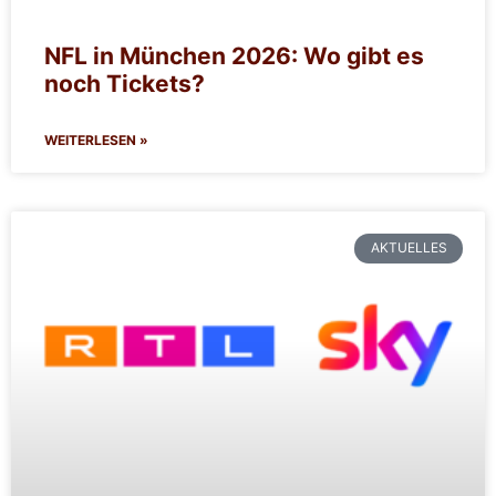
NFL in München 2026: Wo gibt es
noch Tickets?
WEITERLESEN »
AKTUELLES