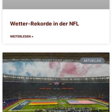
Wetter-Rekorde in der NFL
WEITERLESEN »
AKTUELLES