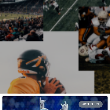
AKTUELLES