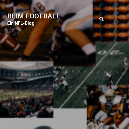
BEIM FOOTBALL
Ein NFL-Blog