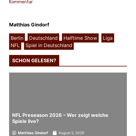
Kommentar
Matthias Gindorf
Berlin
,
Deutschland
,
Halftime Show
,
Liga
,
NFL
,
Spiel in Deutschland
SCHON GELESEN?
NFL Preseason 2026 – Wer zeigt welche
Spiele live?
Matthias Gindorf
August 5, 2026