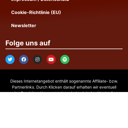
Cookie-Richtlinie (EU)
Newsletter
Folge uns auf
Dieses Internetangebot enthält sogenannte Affiliate- bzw.
Partnerlinks. Durch Klicken darauf erhalten wir eventuell
eine Provision. User entstehen dadurch keine Nachteile.
Links zu Amazon, DAZN und zum NFL Game Pass sind
generell Affiliate- bzw. Partnerlinks und sind immer
werblichen Charakters. Als Amazon-Partner verdienen wir
an qualifizierten Verkäufen. Pepperjam Verification