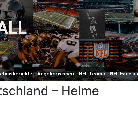
ALL
lebnisberichte
Angeberwissen
NFL Teams
NFL Fanclu
tschland – Helme