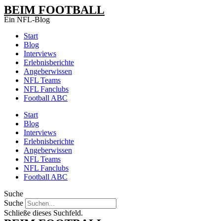
Zum
BEIM FOOTBALL
Inhalt
Ein NFL-Blog
wechseln
Start
Blog
Interviews
Erlebnisberichte
Angeberwissen
NFL Teams
NFL Fanclubs
Football ABC
Start
Blog
Interviews
Erlebnisberichte
Angeberwissen
NFL Teams
NFL Fanclubs
Football ABC
Suche
Suche
Schließe dieses Suchfeld.