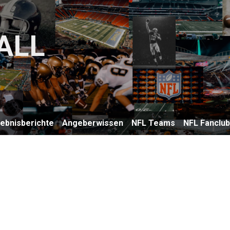
ALL
lebnisberichte
Angeberwissen
NFL Teams
NFL Fanclu