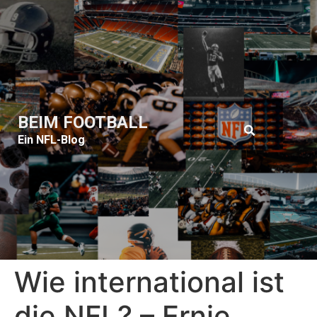
BEIM FOOTBALL
Ein NFL-Blog
Wie international ist
die NFL? – Ernie