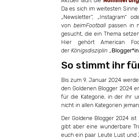
Aktuell läuft die
Nominierung 
Da es sich im weitesten Sinne
„Newsletter“, „Instagram“ o
von
beimFootball
passen in m
gesucht, die ein Thema setze
Hier gehört American Foo
der
Königsdisziplin
„
Blogger*in
So stimmt ihr fü
Bis zum 9. Januar 2024 werde
den Goldenen Blogger 2024 ers
für die Kategorie, in der ihr
nicht in allen Kategorien jema
Der Goldene Blogger 2024 ist 
gibt aber eine wunderbare Tr
euch ein paar Leute Lust und 