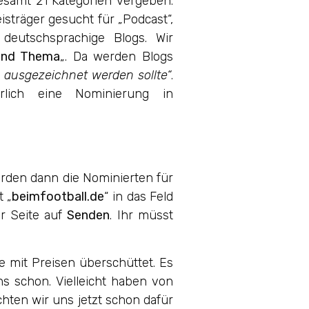
gesamt 21 Kategorien vergeben.
sträger gesucht für „Podcast“,
 deutschsprachige Blogs. Wir
und Thema
„. Da werden Blogs
s ausgezeichnet werden sollte“
.
rlich eine Nominierung in
rden dann die Nominierten für
t „
beimfootball.de
“ in das Feld
er Seite auf
Senden
. Ihr müsst
e mit Preisen überschüttet. Es
s schon. Vielleicht haben von
hten wir uns jetzt schon dafür