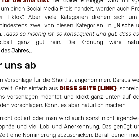
für die Shortlist
. Der Goldene Blogger wird in ins
 um einen Social Media Preis handelt, werden auch Prei
der TikTok“. Aber viele Kategorien drehen sich um
indestens zwei von diesen Kategorien. In „
Nische 
n,
„dass so nischig ist, so konsequent und gut, dass e
tball ganz gut rein. Die Krönung wäre natü
 des Jahres
„.
r uns ab
n Vorschläge für die Shortlist angenommen. Daraus we
tellt. Geht einfach aus
DIESE SEITE (LINK)
, schreib
 uns vorschlagen möchtet und klickt ganz unten auf d
nden vorschlagen. Könnt es aber natürlich machen.
nicht dotiert oder man wird auch sonst nicht irgendwi
ophäe und viel Lob und Anerkennung. Das genügt un
Zeit eine Nominierung abzuschicken. Bei all denen möc