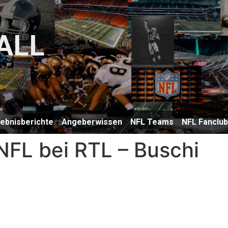
ALL
lebnisberichte
Angeberwissen
NFL Teams
NFL Fanclu
NFL bei RTL – Buschi