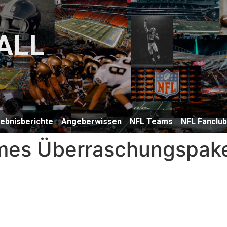
ALL
lebnisberichte
Angeberwissen
NFL Teams
NFL Fanclu
mes Überraschungspake