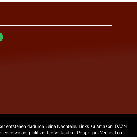
. User entstehen dadurch keine Nachteile. Links zu Amazon, DAZN
enen wir an qualifizierten Verkäufen. Pepperjam Verification