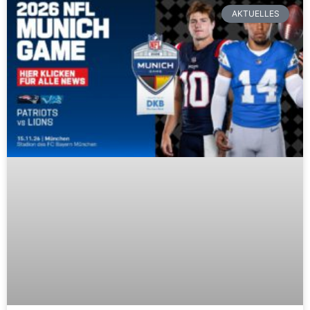
AKTUELLES