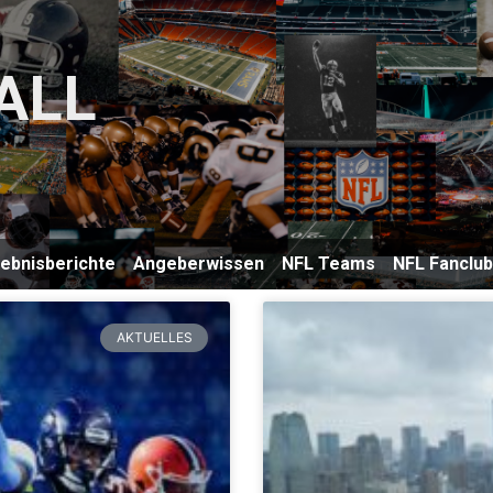
ALL
lebnisberichte
Angeberwissen
NFL Teams
NFL Fanclu
AKTUELLES