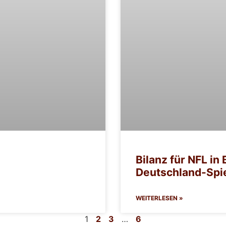
Bilanz für NFL in 
Deutschland-Spie
WEITERLESEN »
1
2
3
…
6