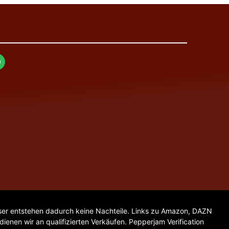
. User entstehen dadurch keine Nachteile. Links zu Amazon, DAZN
enen wir an qualifizierten Verkäufen. Pepperjam Verification