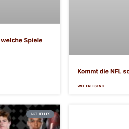
 welche Spiele
Kommt die NFL s
WEITERLESEN »
AKTUELLES