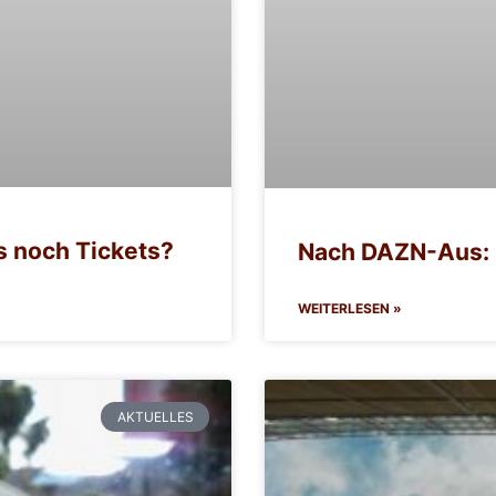
s noch Tickets?
Nach DAZN-Aus: 
WEITERLESEN »
AKTUELLES