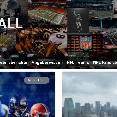
ALL
lebnisberichte
Angeberwissen
NFL Teams
NFL Fanclu
AKTUELLES