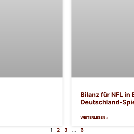
Bilanz für NFL in 
Deutschland-Spie
WEITERLESEN »
1
2
3
…
6