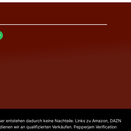
. User entstehen dadurch keine Nachteile. Links zu Amazon, DAZN
enen wir an qualifizierten Verkäufen. Pepperjam Verification