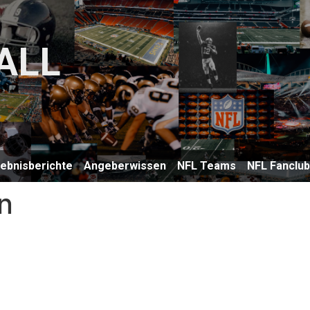
ALL
lebnisberichte
Angeberwissen
NFL Teams
NFL Fanclu
n