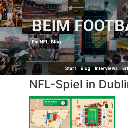
BEIM FOOTB
Ein NFL-Blog
Start
Blog
Interviews
Er
NFL-Spiel in Dubli