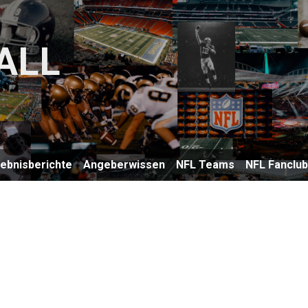
ALL
lebnisberichte
Angeberwissen
NFL Teams
NFL Fanclu