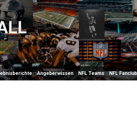
ALL
lebnisberichte
Angeberwissen
NFL Teams
NFL Fanclu