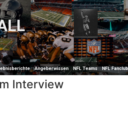
ALL
lebnisberichte
Angeberwissen
NFL Teams
NFL Fanclu
m Interview