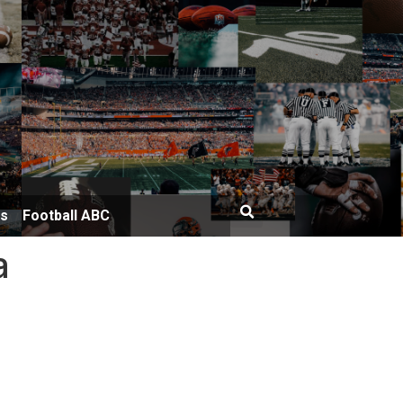
bs
Football ABC
a