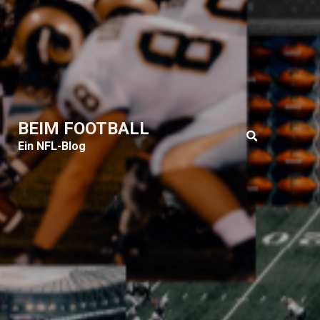
BEIM FOOTBALL
Ein NFL-Blog